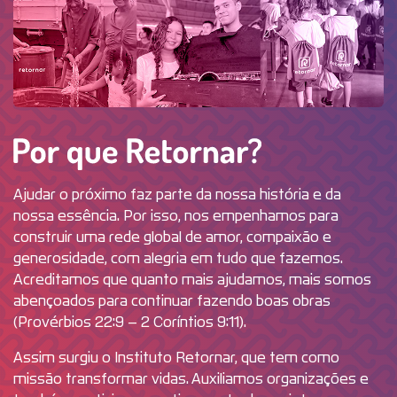
Por que R
Ajudar o próximo faz parte da nossa história e da
nossa essência. Por isso, nos empenhamos para
construir uma rede global de amor, compaixão e
generosidade, com alegria em tudo que fazemos.
Acreditamos que quanto mais ajudamos, mais somos
abençoados para continuar fazendo boas obras
(Provérbios 22:9 – 2 Coríntios 9:11).
Assim surgiu o Instituto Retornar, que tem como
missão transformar vidas. Auxiliamos organizações e