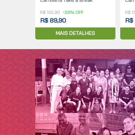
Camiseta Take a Break
Cam
R$ 135,90
-33% OFF
R$ 1
R$ 89,90
R$ 
MAIS DETALHES