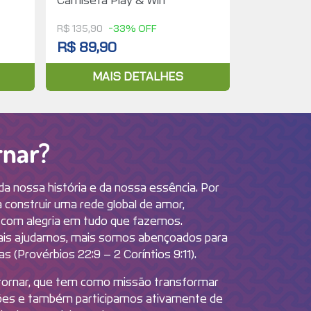
Camiseta Play & Win
R$ 135,90
-33% OFF
R$ 89,90
MAIS DETALHES
Por que Retornar?
da nossa história e da nossa essência. Por
construir uma rede global de amor,
 com alegria em tudo que fazemos.
ais ajudamos, mais somos abençoados para
 (Provérbios 22:9 – 2 Coríntios 9:11).
etornar, que tem como missão transformar
ções e também participamos ativamente de