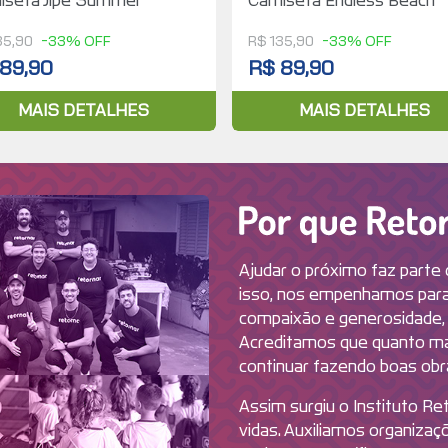
iseta Jipe Summer
Camiseta Endless Beach
35,90
-33% OFF
R$ 135,90
-33% OFF
89,90
R$ 89,90
MAIS DETALHES
MAIS DETALHES
Ajudar o próximo faz parte 
isso, nos empenhamos para 
compaixão e generosidade,
Acreditamos que quanto m
continuar fazendo boas obras
Assim surgiu o Instituto R
vidas. Auxiliamos organiza