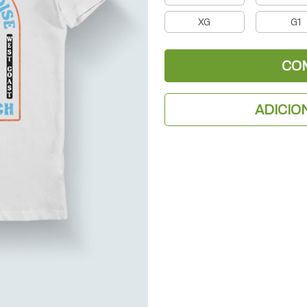
XG
G1
CO
ADICIO