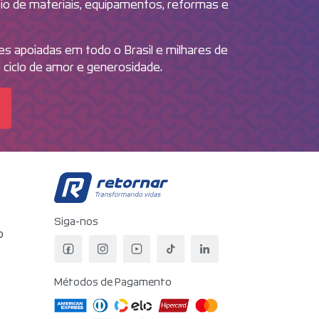
oio de materiais, equipamentos, reformas e
ões apoiadas em todo o Brasil e milhares de
 ciclo de amor e generosidade.
Retornar - Transformando V
Siga-nos
o
Facebook da Retornar
Instagram da Retornar
YouTube da Retornar
TikTok da Retornar
LinkedIn da Retorn
Métodos de Pagamento