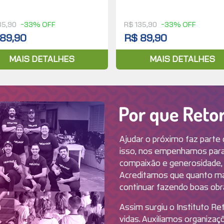
35,90
-33% OFF
R$ 135,90
-33% OFF
89,90
R$ 89,90
MAIS DETALHES
MAIS DETALHES
Ajudar o próximo faz parte 
isso, nos empenhamos para 
compaixão e generosidade,
Acreditamos que quanto m
continuar fazendo boas obras
Assim surgiu o Instituto R
vidas. Auxiliamos organiza