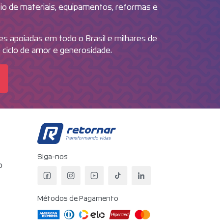
oio de materiais, equipamentos, reformas e
ões apoiadas em todo o Brasil e milhares de
 ciclo de amor e generosidade.
Retornar - Transformando V
Siga-nos
o
Facebook da Retornar
Instagram da Retornar
YouTube da Retornar
TikTok da Retornar
LinkedIn da Retorn
Métodos de Pagamento