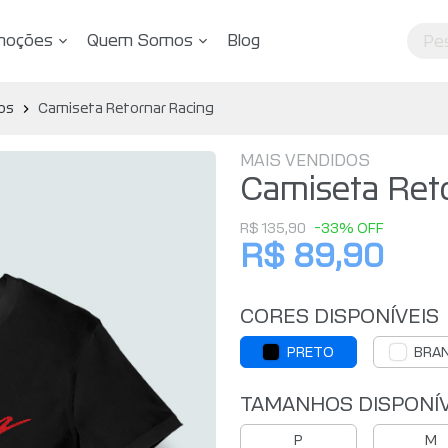
moções
Quem Somos
Blog
os
Camiseta Retornar Racing
MAIS VENDIDOS
Camiseta Ret
R$ 135,90
-33% OFF
R$ 89,90
CORES DISPONÍVEIS
PRETO
BRA
TAMANHOS DISPONÍV
P
M