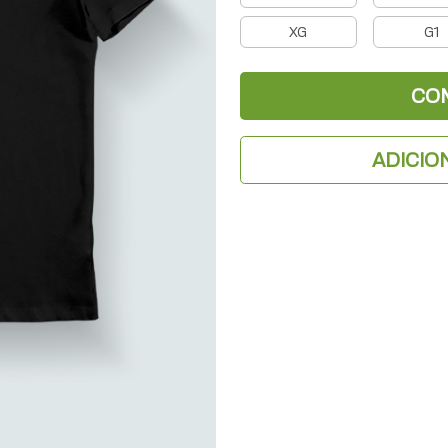
XG
G1
CO
ADICIO