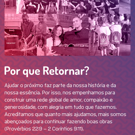
Por que R
Ajudar o próximo faz parte da nossa história e da
nossa essência. Por isso, nos empenhamos para
construir uma rede global de amor, compaixão e
generosidade, com alegria em tudo que fazemos.
Acreditamos que quanto mais ajudamos, mais somos
abençoados para continuar fazendo boas obras
(Provérbios 22:9 – 2 Coríntios 9:11).