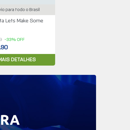
io para todo o Brasil
ta Lets Make Some
0
-33% OFF
,90
MAIS DETALHES