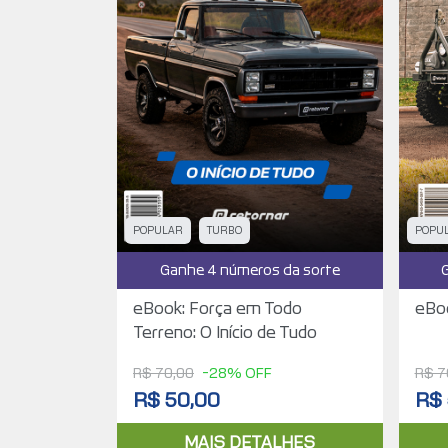
POPULAR
TURBO
POPU
Ganhe 4 números da sorte
eBook: Força em Todo
eBoo
Terreno: O Início de Tudo
R$ 70,00
-28% OFF
R$ 7
R$ 50,00
R$ 
MAIS DETALHES