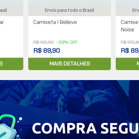
asil
Envio para todo o Brasil
Env
ar
Camiseta I Believe
Camise
Noise
R$ 135,90
-33% OFF
R$ 135,9
R$ 89,90
R$ 89
S
MAIS DETALHES