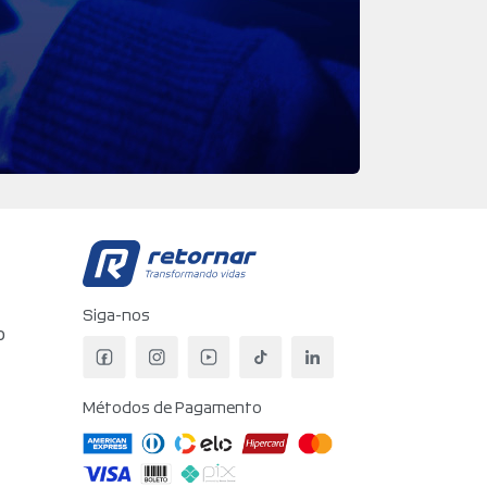
Retornar - Transformando V
Siga-nos
o
Facebook da Retornar
Instagram da Retornar
YouTube da Retornar
TikTok da Retornar
LinkedIn da Retorn
Métodos de Pagamento