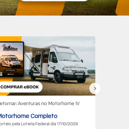
etornar: Aventuras no Motorhome IV
Retornar: 
otorhome Completo
Toyota H
orteio pela Loteria Federal dia 17/10/2026
Sorteio pela