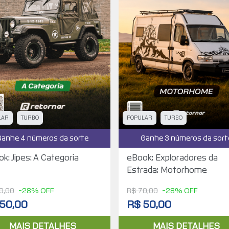
LAR
TURBO
POPULAR
TURBO
Ganhe 4 números da sorte
Ganhe 3 números da sort
k: Jipes: A Categoria
eBook: Exploradores da
Estrada: Motorhome
0,00
-28% OFF
R$ 70,00
-28% OFF
50,00
R$ 50,00
MAIS DETALHES
MAIS DETALHES