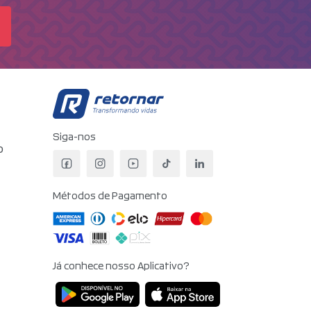
Retornar - Transformando V
Siga-nos
o
Facebook da Retornar
Instagram da Retornar
YouTube da Retornar
TikTok da Retornar
LinkedIn da Retorn
Métodos de Pagamento
Já conhece nosso Aplicativo?