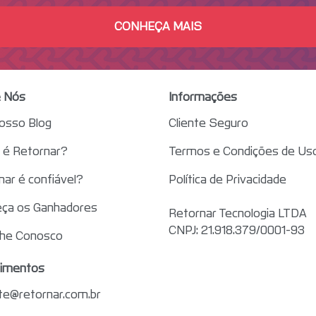
CONHEÇA MAIS
 Nós
Informações
nosso Blog
Cliente Seguro
é Retornar?
Termos e Condições de Us
nar é confiável?
Política de Privacidade
ça os Ganhadores
Retornar Tecnologia LTDA
CNPJ: 21.918.379/0001-93
lhe Conosco
imentos
te@retornar.com.br