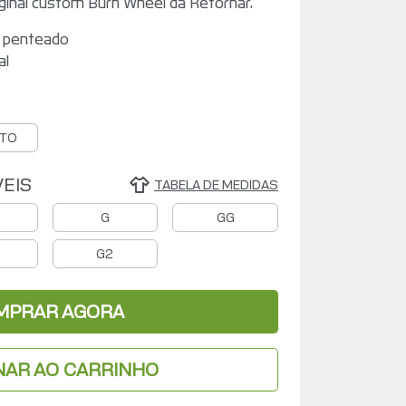
iginal custom Burn Wheel da Retornar.
 penteado
al
TO
EIS
TABELA DE MEDIDAS
G
GG
G2
MPRAR AGORA
NAR AO CARRINHO