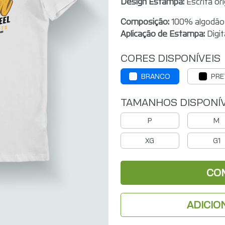
Design Estampa:
Escrita or
Composição:
100% algodão
Aplicação de Estampa:
Digit
CORES DISPONÍVEIS
BRANCO
PRE
TAMANHOS DISPONÍV
P
M
XG
G1
CO
ADICIO