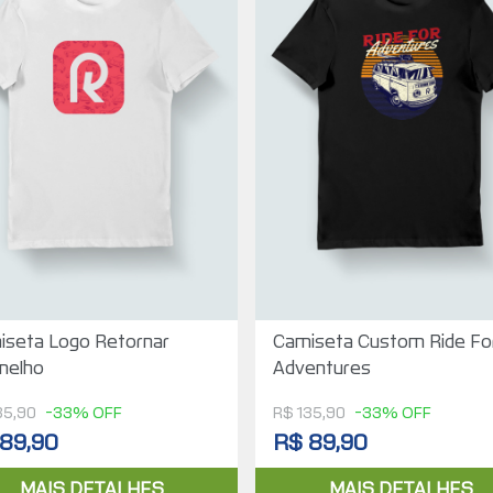
iseta Logo Retornar
Camiseta Custom Ride Fo
melho
Adventures
35,90
-33% OFF
R$ 135,90
-33% OFF
89,90
R$ 89,90
MAIS DETALHES
MAIS DETALHES