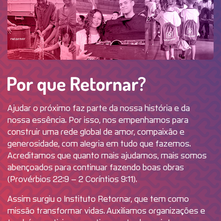
Por que R
Ajudar o próximo faz parte da nossa história e da
nossa essência. Por isso, nos empenhamos para
construir uma rede global de amor, compaixão e
generosidade, com alegria em tudo que fazemos.
Acreditamos que quanto mais ajudamos, mais somos
abençoados para continuar fazendo boas obras
(Provérbios 22:9 – 2 Coríntios 9:11).
Assim surgiu o Instituto Retornar, que tem como
missão transformar vidas. Auxiliamos organizações e