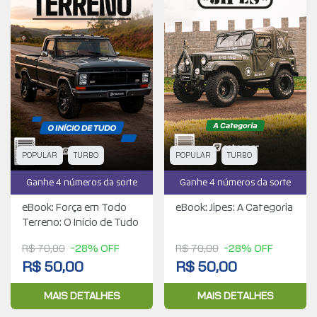
POPULAR
TURBO
POPULAR
TURBO
Ganhe 4 números da sorte
Ganhe 4 números da sorte
eBook: Força em Todo
eBook: Jipes: A Categoria
Terreno: O Início de Tudo
R$ 70,00
-28% OFF
R$ 70,00
-28% OFF
R$ 50,00
R$ 50,00
MAIS DETALHES
MAIS DETALHES