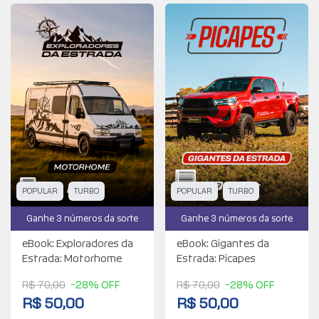
POPULAR
TURBO
POPULAR
TURBO
Ganhe 3 números da sorte
Ganhe 3 números da sorte
eBook: Exploradores da
eBook: Gigantes da
Estrada: Motorhome
Estrada: Picapes
R$ 70,00
-28% OFF
R$ 70,00
-28% OFF
R$ 50,00
R$ 50,00