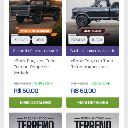
POPULAR
TURBO
POPULAR
TURBO
Ganhe 4 números da sorte
Ganhe 4 números da sorte
eBook: Força em Todo
eBook: Força em Todo
Terreno: Picape de
Terreno: Americana
Verdade
R$ 70,00
-29% OFF
R$ 70,00
-29% OFF
R$ 50,00
R$ 50,00
MAIS DETALHES
MAIS DETALHES