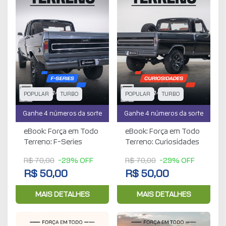
POPULAR
TURBO
POPULAR
TURBO
Ganhe 4 números da sorte
Ganhe 4 números da sorte
eBook: Força em Todo
eBook: Força em Todo
Terreno: F-Series
Terreno: Curiosidades
R$ 70,00
-29% OFF
R$ 70,00
-29% OFF
R$ 50,00
R$ 50,00
MAIS DETALHES
MAIS DETALHES