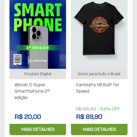
Produto Digital
Envio para todo o Brasil
eBook: O Super
Camiseta V8 Built for
Smarthphone 2°
Speed
edição
R$ 135,90
-34% OFF
R$ 20,00
R$ 89,90
MAIS DETALHES
MAIS DETALHES