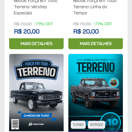
eBook: Força em Todo
eBook: Força em Todo
Terreno: Versões
Terreno: Linha do
Especiais
Tempo
R$ 70,00
-71% OFF
R$ 70,00
-71% OFF
R$ 20,00
R$ 20,00
MAIS DETALHES
MAIS DETALHES
TURBO
NITRO2X