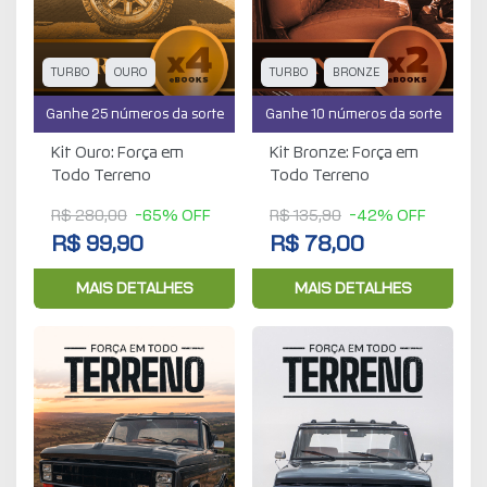
TURBO
OURO
TURBO
BRONZE
Ganhe 25 números da sorte
Ganhe 10 números da sorte
Kit Ouro: Força em
Kit Bronze: Força em
Todo Terreno
Todo Terreno
R$ 280,00
-65% OFF
R$ 135,90
-42% OFF
R$ 99,90
R$ 78,00
MAIS DETALHES
MAIS DETALHES