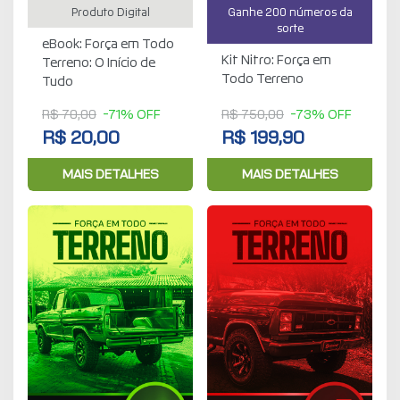
Produto Digital
Ganhe 200 números da
sorte
eBook: Força em Todo
Kit Nitro: Força em
Terreno: O Início de
Todo Terreno
Tudo
R$ 70,00
-71% OFF
R$ 750,00
-73% OFF
R$ 20,00
R$ 199,90
MAIS DETALHES
MAIS DETALHES