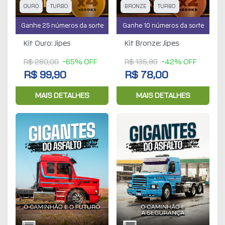
OURO
TURBO
BRONZE
TURBO
Ganhe 25 números da sorte
Ganhe 10 números da sorte
Kit Ouro: Jipes
Kit Bronze: Jipes
R$ 280,00
-65% OFF
R$ 135,90
-42% OFF
R$ 99,90
R$ 78,00
MAIS DETALHES
MAIS DETALHES