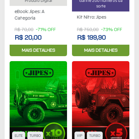
Produto Digital
Ganhe 200 números da
sorte
eBook: Jipes: A
Kit Nitro: Jipes
Categoria
R$ 70,00
-71% OFF
R$ 750,00
-73% OFF
R$ 20,00
R$ 199,90
MAIS DETALHES
MAIS DETALHES
ELITE
TURBO
VIP
TURBO