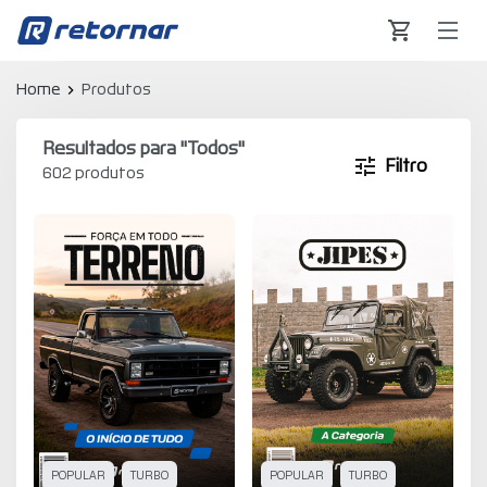
Retornar - Transformando Vidas
Home
Produtos
Resultados para "
Todos
"
Filtro
602 produtos
POPULAR
TURBO
POPULAR
TURBO