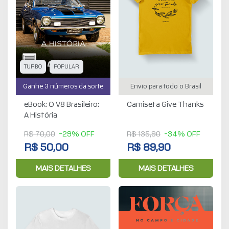
TURBO
POPULAR
Ganhe 3 números da sorte
Envio para todo o Brasil
eBook: O V8 Brasileiro:
Camiseta Give Thanks
A História
R$ 70,00
-29% OFF
R$ 135,90
-34% OFF
R$ 50,00
R$ 89,90
MAIS DETALHES
MAIS DETALHES