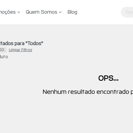
moções
Quem Somos
Blog
tados para "
Todos
"
CO
Limpar Filtros
duto
OPS...
Nenhum resultado encontrado p