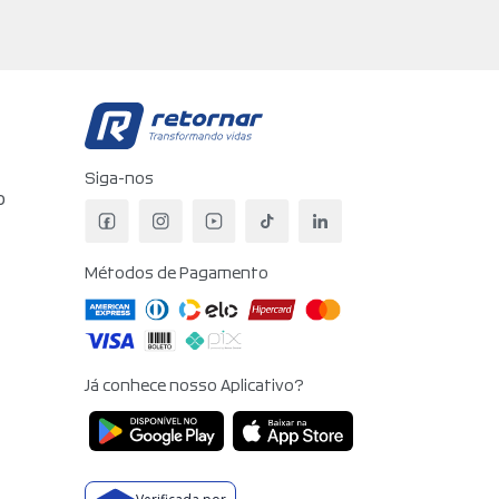
Retornar - Transformando V
Siga-nos
o
Facebook da Retornar
Instagram da Retornar
YouTube da Retornar
TikTok da Retornar
LinkedIn da Retorn
Métodos de Pagamento
Já conhece nosso Aplicativo?